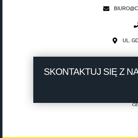
BIURO@C
UL. G
SKONTAKTUJ SIĘ Z N
CE