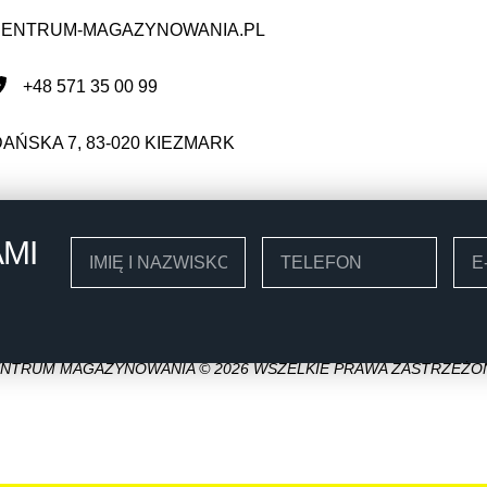
ENTRUM-MAGAZYNOWANIA.PL
+48 571 35 00 99
DAŃSKA 7, 83-020 KIEZMARK
AMI
NTRUM MAGAZYNOWANIA © 2026 WSZELKIE PRAWA ZASTRZEŻO